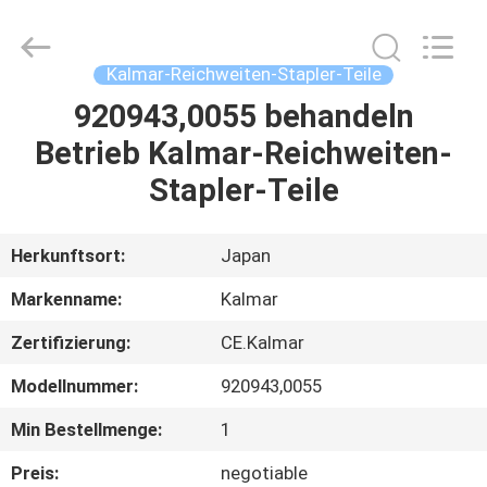
Electromechanical
Equipment
Co.,
Ltd.
All
Kalmar-Reichweiten-Stapler-Teile
Rights
Reserved.
Developed
920943,0055 behandeln
HAUS
by
ECER
Betrieb Kalmar-Reichweiten-
PRODUKTE
Stapler-Teile
ÜBER
Herkunftsort:
Japan
UNS
Markenname:
Kalmar
Zertifizierung:
CE.Kalmar
FABRIK-
Modellnummer:
920943,0055
AUSFLUG
Min Bestellmenge:
1
QUALITÄTSKONTROLLE
Preis:
negotiable