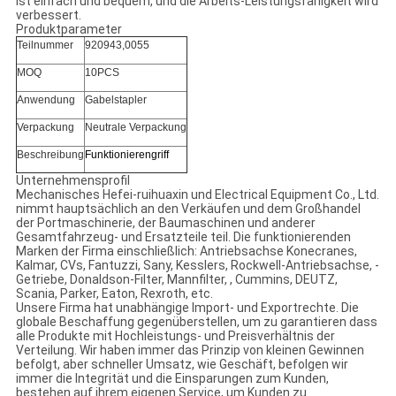
ist einfach und bequem, und die Arbeits-Leistungsfähigkeit wird
verbessert.
Produktparameter
Teilnummer
920943,0055
MOQ
10PCS
Anwendung
Gabelstapler
Verpackung
Neutrale Verpackung
Beschreibung
Funktionierengriff
Unternehmensprofil
Mechanisches Hefei-ruihuaxin und Electrical Equipment Co., Ltd.
nimmt hauptsächlich an den Verkäufen und dem Großhandel
der Portmaschinerie, der Baumaschinen und anderer
Gesamtfahrzeug- und Ersatzteile teil. Die funktionierenden
Marken der Firma einschließlich: Antriebsachse Konecranes,
Kalmar, CVs, Fantuzzi, Sany, Kesslers, Rockwell-Antriebsachse, -
Getriebe, Donaldson-Filter, Mannfilter, , Cummins, DEUTZ,
Scania, Parker, Eaton, Rexroth, etc.
Unsere Firma hat unabhängige Import- und Exportrechte. Die
globale Beschaffung gegenüberstellen, um zu garantieren dass
alle Produkte mit Hochleistungs- und Preisverhältnis der
Verteilung. Wir haben immer das Prinzip von kleinen Gewinnen
befolgt, aber schneller Umsatz, wie Geschäft, befolgen wir
immer die Integrität und die Einsparungen zum Kunden,
bestehen auf ihrem eigenen Service, um Kunden zu