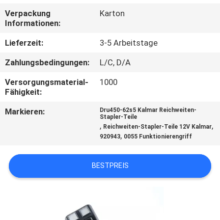
Verpackung
Karton
TRETEN
Informationen:
SIE
Lieferzeit:
3-5 Arbeitstage
MIT
Zahlungsbedingungen:
L/C, D/A
UNS
Versorgungsmaterial-
1000
IN
Fähigkeit:
VERBINDUNG
Markieren:
Dru450-62s5 Kalmar Reichweiten-
Stapler-Teile
,
,
Reichweiten-Stapler-Teile 12V Kalmar
FORDERN
,
920943
0055 Funktionierengriff
SIE
BESTPREIS
EIN
ZITAT
SITEMAP