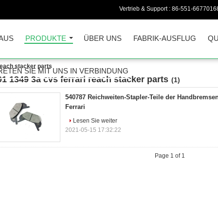
Vertrieb & Support :
86-551-6677016
AUS
PRODUKTE
ÜBER UNS
FABRIK-AUSFLUG
QU
reach stacker parts
RETEN SIE MIT UNS IN VERBINDUNG
01 1349 3a cvs ferrari reach stacker parts
(1)
540787 Reichweiten-Stapler-Teile der Handbremse
Ferrari
Lesen Sie weiter
2021-05-15 17:32:22
Page 1 of 1