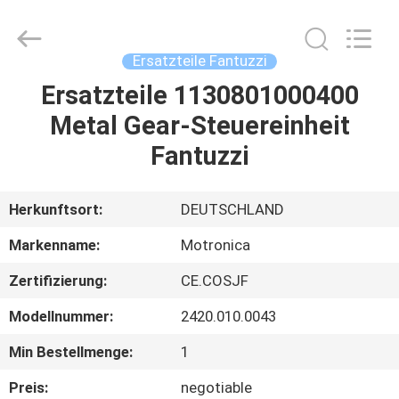
Equipment
Co.,
Ltd.
All
Rights
Ersatzteile Fantuzzi
Reserved.
Developed
Ersatzteile 1130801000400
HAUS
by
ECER
Metal Gear-Steuereinheit
PRODUKTE
Fantuzzi
ÜBER
Herkunftsort:
DEUTSCHLAND
UNS
Markenname:
Motronica
Zertifizierung:
CE.COSJF
FABRIK-
Modellnummer:
2420.010.0043
AUSFLUG
Min Bestellmenge:
1
QUALITÄTSKONTROLLE
Preis:
negotiable