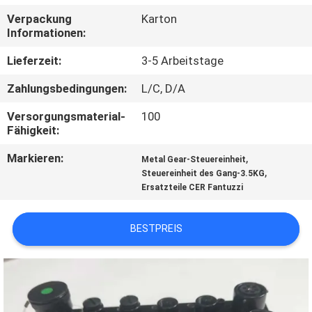
Verpackung
Karton
TRETEN
Informationen:
SIE
Lieferzeit:
3-5 Arbeitstage
MIT
Zahlungsbedingungen:
L/C, D/A
UNS
Versorgungsmaterial-
100
IN
Fähigkeit:
VERBINDUNG
Markieren:
,
Metal Gear-Steuereinheit
,
Steuereinheit des Gang-3.5KG
Ersatzteile CER Fantuzzi
FORDERN
SIE
BESTPREIS
EIN
ZITAT
SITEMAP