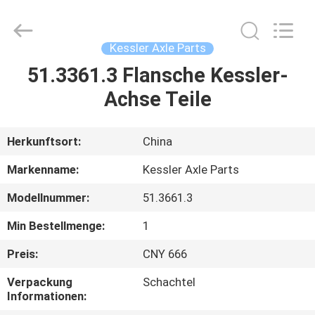
Equipment
Co.,
Ltd.
All
Rights
Kessler Axle Parts
Reserved.
Developed
51.3361.3 Flansche Kessler-
HAUS
by
ECER
Achse Teile
PRODUKTE
Herkunftsort:
China
ÜBER
Markenname:
Kessler Axle Parts
UNS
Modellnummer:
51.3661.3
Min Bestellmenge:
1
FABRIK-
AUSFLUG
Preis:
CNY 666
Verpackung
Schachtel
Informationen:
QUALITÄTSKONTROLLE