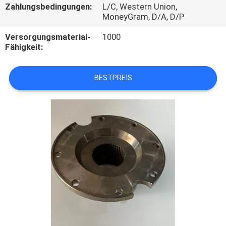
Zahlungsbedingungen:
L/C, Western Union,
MoneyGram, D/A, D/P
TRETEN
SIE
Versorgungsmaterial-
1000
Fähigkeit:
MIT
UNS
BESTPREIS
IN
VERBINDUNG
FORDERN
SIE
EIN
ZITAT
SITEMAP