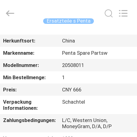
Equipment
Co.,
Ltd.
All
Rights
Ersatzteile s Penta
Reserved.
Developed
by
HAUS
ECER
Herkunftsort:
China
PRODUKTE
Markenname:
Penta Spare Partsw
Modellnummer:
20508011
ÜBER
Min Bestellmenge:
1
UNS
Preis:
CNY 666
FABRIK-
Verpackung
Schachtel
Informationen:
AUSFLUG
Zahlungsbedingungen:
L/C, Western Union,
MoneyGram, D/A, D/P
QUALITÄTSKONTROLLE