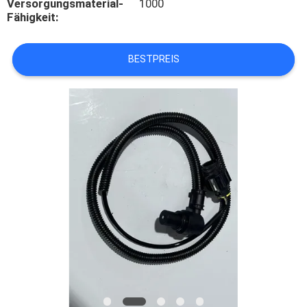
Versorgungsmaterial-
1000
Fähigkeit:
TRETEN
SIE
BESTPREIS
MIT
UNS
IN
VERBINDUNG
FORDERN
SIE
EIN
ZITAT
SITEMAP